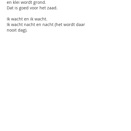
en klei wordt grond.
Dat is goed voor het zaad.
Ik wacht en ik wacht.
Ik wacht nacht en nacht (het wordt daar
nooit dag).
Soms, als mijn ster langs komt, heb ik
licht.
Dan groeit de plant.
De plant wordt een struik.
Ik schuil onder de struik.
Aan de voet van de stam van de struik is
een hol.
Ik duik in het hol.
In het hol staat mijn huis aan de gracht
met mijn kat voor het raam.
In de gang staat mijn fiets.
Ik fiets om de Dom heen naar de Vecht.